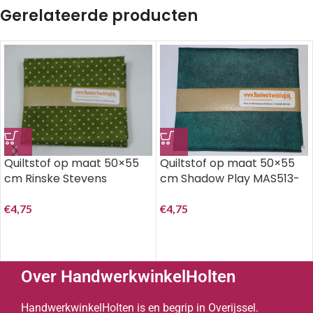
Gerelateerde producten
Quiltstof op maat 50×55
Quiltstof op maat 50×55
cm Rinske Stevens
cm Shadow Play MAS513-
Maywood Studio beautiful
GJ..
basics 609 G4
€
4,75
€
4,75
Over HandwerkwinkelHolten
HandwerkwinkelHolten is en begrip in Overijssel.