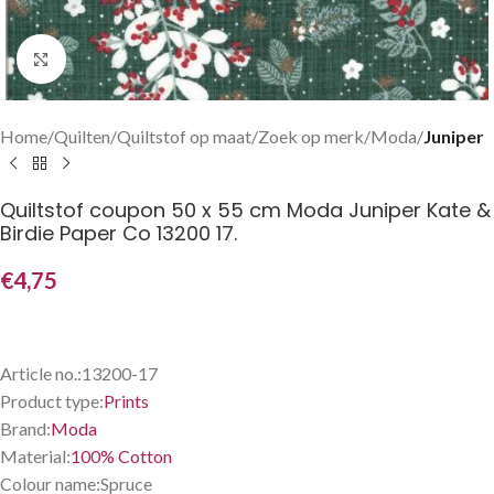
Klik om te vergroten
Home
Quilten
Quiltstof op maat
Zoek op merk
Moda
Juniper
Quiltstof coupon 50 x 55 cm Moda Juniper Kate &
Birdie Paper Co 13200 17.
€
4,75
Article no.:
13200-17
Product type:
Prints
Brand:
Moda
Material:
100% Cotton
Colour name:
Spruce