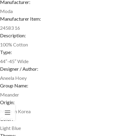
Manufacturer:
Moda
Manufacturer Item:
24583 16
Description:
100% Cotton
Type:
44″-45″ Wide
Designer / Author:
Aneela Hoey
Group Name:
Meander
Origin:
Made in Korea
Color:
Light Blue
Theme: