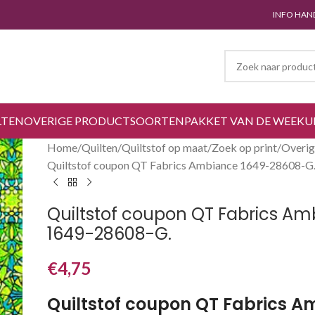
INFO HAN
LTEN
OVERIGE PRODUCTSOORTEN
PAKKET VAN DE WEEK
U
Home
Quilten
Quiltstof op maat
Zoek op print
Overi
Quiltstof coupon QT Fabrics Ambiance 1649-28608-G
Quiltstof coupon QT Fabrics A
1649-28608-G.
€
4,75
Quiltstof coupon QT Fabrics 