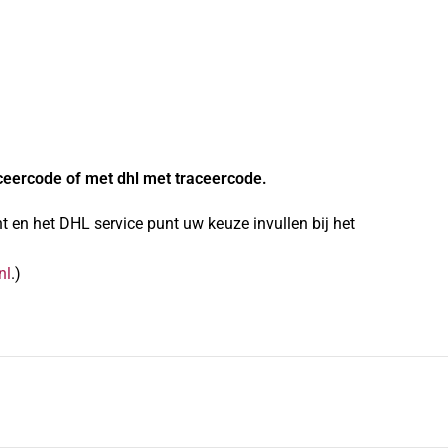
ceercode of met dhl met traceercode.
 en het DHL service punt uw keuze invullen bij het
nl
.)