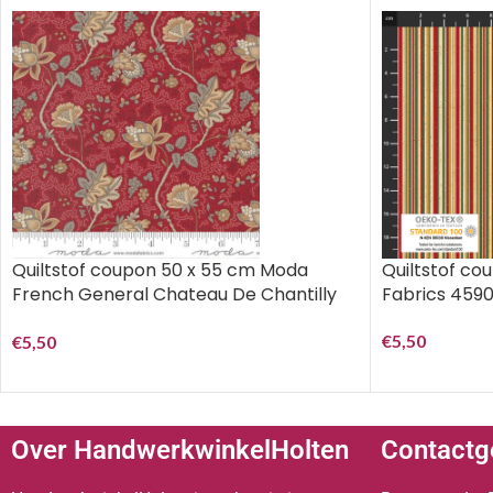
Quiltstof coupon 50 x 55 cm Moda
Quiltstof co
French General Chateau De Chantilly
Fabrics 4590
13944-14 Rouge..
€
5,50
€
5,50
Over HandwerkwinkelHolten
Contactg