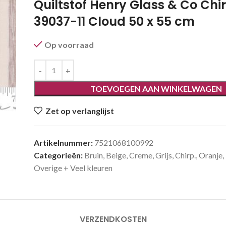
Quiltstof Henry Glass & Co Chir
39037-11 Cloud 50 x 55 cm
Op voorraad
TOEVOEGEN AAN WINKELWAGEN
Zet op verlanglijst
Artikelnummer:
7521068100992
Categorieën:
Bruin
,
Beige
,
Creme
,
Grijs
,
Chirp.
,
Oranje
,
Overige + Veel kleuren
VERZENDKOSTEN