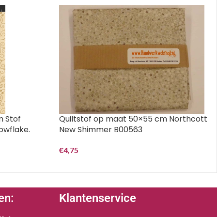
m Stof
Quiltstof op maat 50×55 cm Northcott
owflake.
New Shimmer B00563
€
4,75
en:
Klantenservice