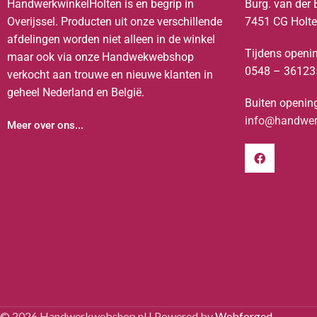
HandwerkwinkelHolten is en begrip in
Burg. van der 
Overijssel. Producten uit onze verschillende
7451 CG Holt
afdelingen worden niet alleen in de winkel
Tijdens openin
maar ook via onze Handwekwebshop
0548 – 36123
verkocht aan trouwe en nieuwe klanten in
geheel Nederland en België.
Buiten opening
info@handwerk
Meer over ons...
© 2026 Handwerkwebshop.nl | Powered by
Webforged