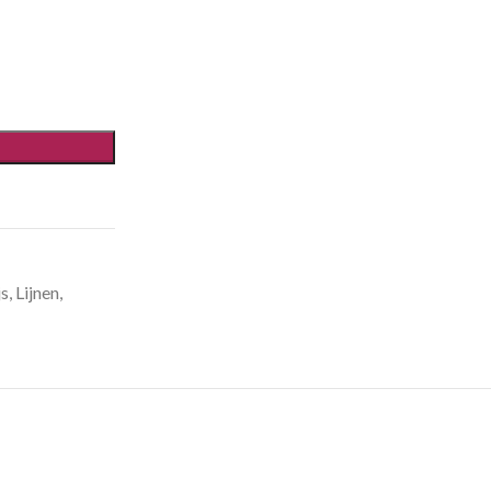
js
,
Lijnen
,