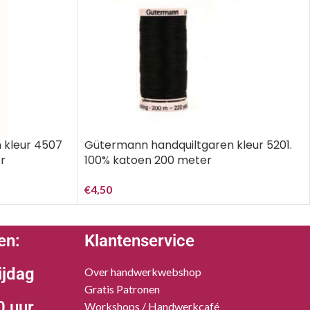
 kleur 4507
Gütermann handquiltgaren kleur 5201.
r
100% katoen 200 meter
€
4,50
en:
Klantenservice
ijdag
Over handwerkwebshop
Gratis Patronen
0 uur
Workshops / Handwerkcafé