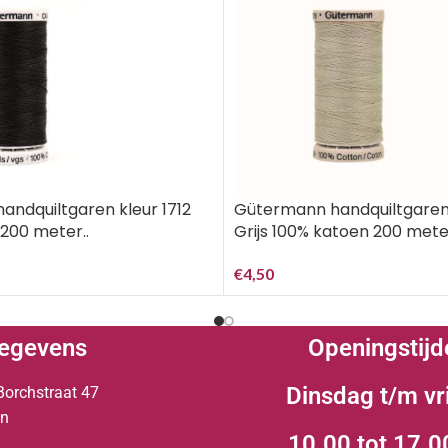
ndquiltgaren kleur 1712
Gütermann handquiltgaren
200 meter..
Grijs 100% katoen 200 mete
€
4,50
egevens
Openingstijd
Dinsdag t/m vr
Borchstraat 47
en
10.00 tot 17.0