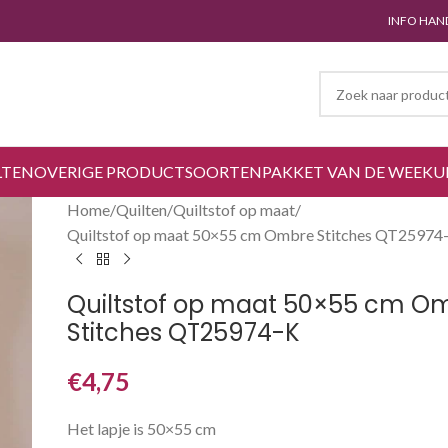
INFO HAN
LTEN
OVERIGE PRODUCTSOORTEN
PAKKET VAN DE WEEK
U
Home
Quilten
Quiltstof op maat
Quiltstof op maat 50×55 cm Ombre Stitches QT25974
Quiltstof op maat 50×55 cm O
Stitches QT25974-K
€
4,75
Het lapje is 50×55 cm