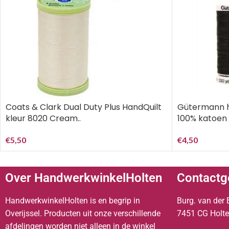
Coats & Clark Dual Duty Plus HandQuilt
Gütermann ha
kleur 8020 Cream..
100% katoen 
€
5,50
€
4,50
Over HandwerkwinkelHolten
Contactg
HandwerkwinkelHolten is en begrip in
Burg. van der 
Overijssel. Producten uit onze verschillende
7451 CG Holt
afdelingen worden niet alleen in de winkel