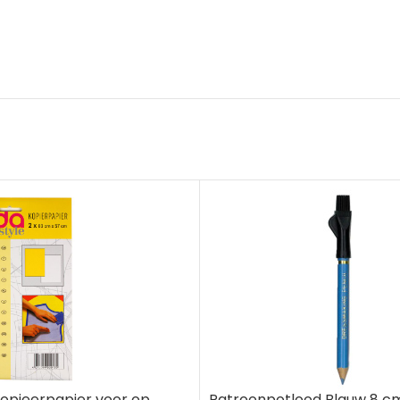
kopieerpapier voor op
Patroonpotlood Blauw 8 c