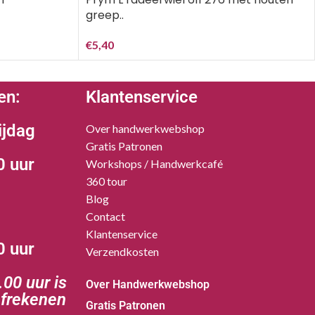
greep..
€
5,40
en:
Klantenservice
ijdag
Over handwerkwebshop
Gratis Patronen
0 uur
Workshops / Handwerkcafé
360 tour
Blog
Contact
Klantenservice
0 uur
Verzendkosten
00 uur is
Over Handwerkwebshop
afrekenen
Gratis Patronen