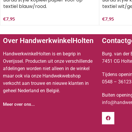
textiel blauw/rood.
textiel wit/ge
€
7,95
€
7,95
Over HandwerkwinkelHolten
Contactg
HandwerkwinkelHolten is en begrip in
Burg. van der 
Overijssel. Producten uit onze verschillende
7451 CG Holt
afdelingen worden niet alleen in de winkel
Tijdens openin
maar ook via onze Handwekwebshop
0548 – 36123
verkocht aan trouwe en nieuwe klanten in
geheel Nederland en België.
Buiten opening
info@handwerk
Meer over ons...