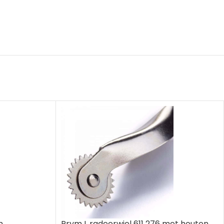
m
Prym L radeerwiel 611 276 met houten