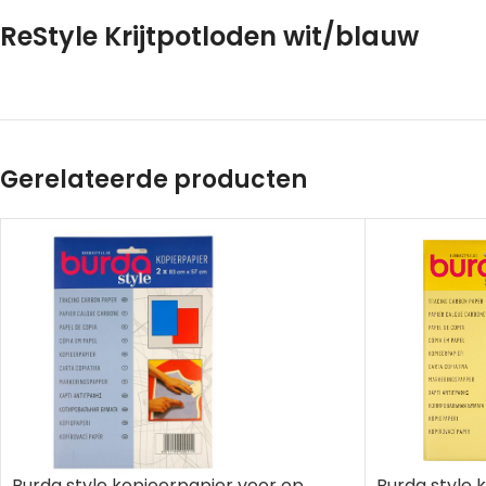
ReStyle Krijtpotloden wit/blauw
Gerelateerde producten
Burda style kopieerpapier voor op
Burda style 