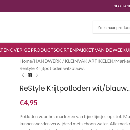
INFO HAN
LTEN
OVERIGE PRODUCTSOORTEN
PAKKET VAN DE WEEK
U
Home
HANDWERK / KLEINVAK ARTIKELEN
Markee
ReStyle Krijtpotloden wit/blauw..
ReStyle Krijtpotloden wit/blauw..
€
4,95
Potloden voor het markeren van fijne lijntjes op stof. M
kunnen worden verwijderd met schoon water. Alle mark