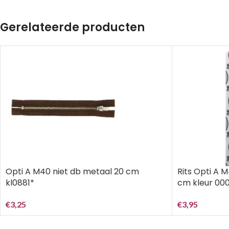
Gerelateerde producten
Opti A M40 niet db metaal 20 cm
Rits Opti A 
kl0881*
cm kleur 00
€
3,25
€
3,95