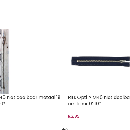
M40 niet deelbaar metaal 18
Rits Opti A M40 niet deelb
09*
cm kleur 0210*
€
3,95