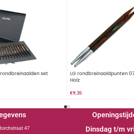
rondbreinaalden set
LG rondbreinaaldpunten 0
Holz
€
9,35
egevens
Openingstijd
Dinsdag t/m vr
Borchstraat 47