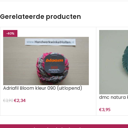
Gerelateerde producten
-40%
Adriafil Bloom kleur 090 (uitlopend)
dmc natura 
€
2,34
€
3,90
€
3,95