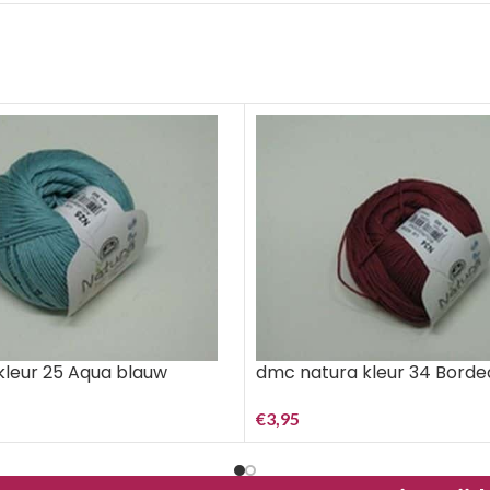
kleur 25 Aqua blauw
dmc natura kleur 34 Borde
€
3,95