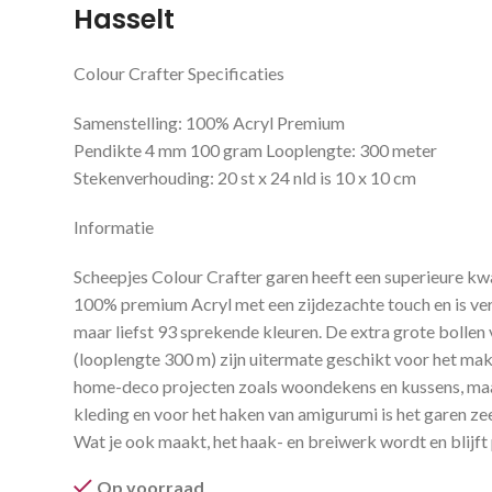
Hasselt
Colour Crafter Specificaties
Samenstelling: 100% Acryl Premium
Pendikte 4 mm 100 gram Looplengte: 300 meter
Stekenverhouding: 20 st x 24 nld is 10 x 10 cm
Informatie
Scheepjes Colour Crafter garen heeft een superieure kwa
100% premium Acryl met een zijdezachte touch en is ver
maar liefst 93 sprekende kleuren. De extra grote bolle
(looplengte 300 m) zijn uitermate geschikt voor het ma
home-deco projecten zoals woondekens en kussens, ma
kleding en voor het haken van amigurumi is het garen ze
Wat je ook maakt, het haak- en breiwerk wordt en blijft
Op voorraad