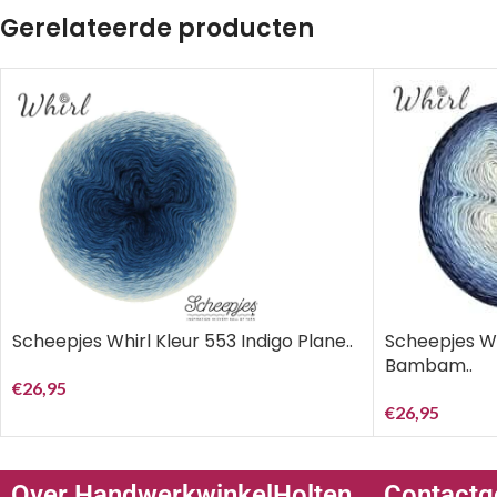
Gerelateerde producten
Scheepjes Whirl Kleur 553 Indigo Plane..
Scheepjes Wh
Bambam..
€
26,95
€
26,95
Over HandwerkwinkelHolten
Contactg