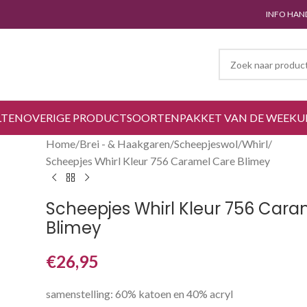
INFO HAN
LTEN
OVERIGE PRODUCTSOORTEN
PAKKET VAN DE WEEK
U
Home
Brei - & Haakgaren
Scheepjeswol
Whirl
Scheepjes Whirl Kleur 756 Caramel Care Blimey
Scheepjes Whirl Kleur 756 Cara
Blimey
€
26,95
samenstelling: 60% katoen en 40% acryl