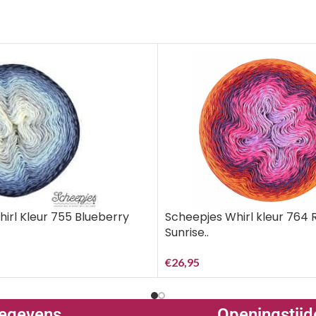
Scheepjes Whirl kleur 764 
irl Kleur 755 Blueberry
Sunrise..
€
26,95
egevens
Openingstijd