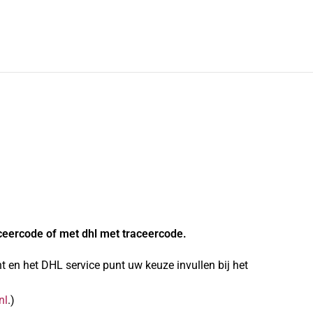
ceercode of met dhl met traceercode.
 en het DHL service punt uw keuze invullen bij het
nl
.)