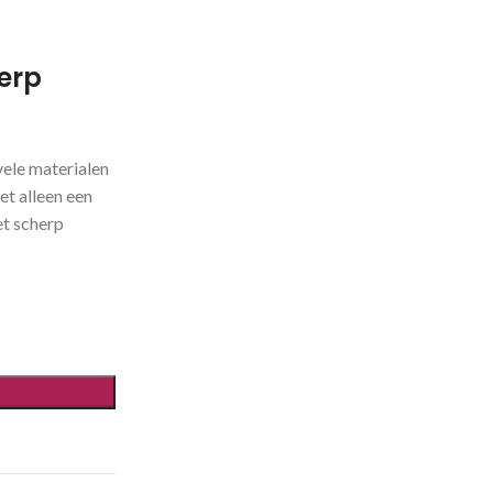
erp
vele materialen
et alleen een
et scherp