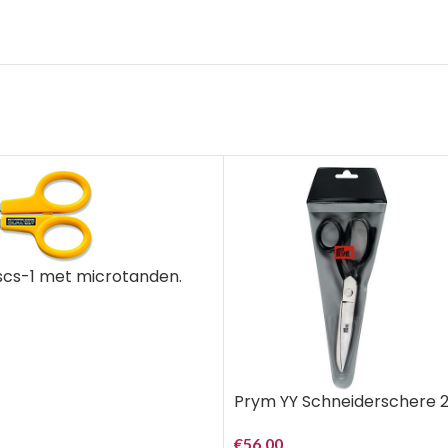
scs-1 met microtanden.
Prym YY Schneiderschere 2
€
56,00