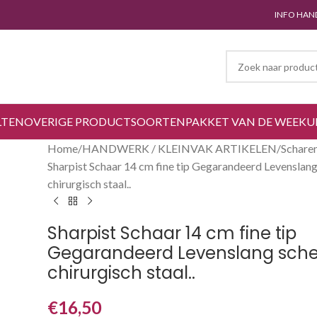
INFO HAN
LTEN
OVERIGE PRODUCTSOORTEN
PAKKET VAN DE WEEK
U
Home
HANDWERK / KLEINVAK ARTIKELEN
Schare
Sharpist Schaar 14 cm fine tip Gegarandeerd Levenslan
chirurgisch staal..
Sharpist Schaar 14 cm fine tip
Gegarandeerd Levenslang sch
chirurgisch staal..
€
16,50