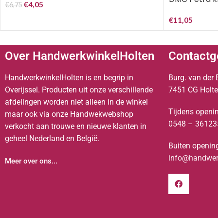
€
4,05
€
6,75
€
11,05
Over HandwerkwinkelHolten
Contactg
HandwerkwinkelHolten is en begrip in
Burg. van der 
Overijssel. Producten uit onze verschillende
7451 CG Holt
afdelingen worden niet alleen in de winkel
Tijdens openin
maar ook via onze Handwekwebshop
0548 – 36123
verkocht aan trouwe en nieuwe klanten in
geheel Nederland en België.
Buiten opening
info@handwerk
Meer over ons...