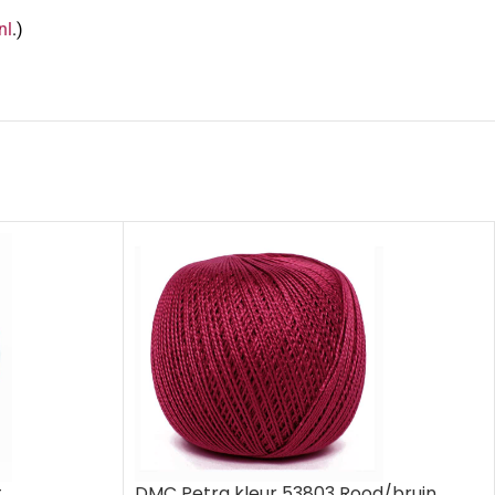
nl
.)
t
DMC Petra kleur 53803 Rood/bruin..