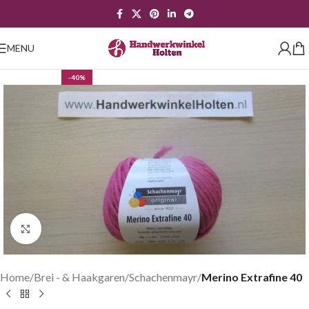
MENU
-40%
Klik om te vergroten
Home
Brei - & Haakgaren
Schachenmayr
Merino Extrafine 40