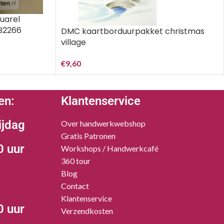
uarel
-B2266
DMC kaartborduurpakket christmas
village
€
9,60
en:
Klantenservice
ijdag
Over handwerkwebshop
Gratis Patronen
0 uur
Workshops / Handwerkcafé
360 tour
Blog
Contact
Klantenservice
0 uur
Verzendkosten