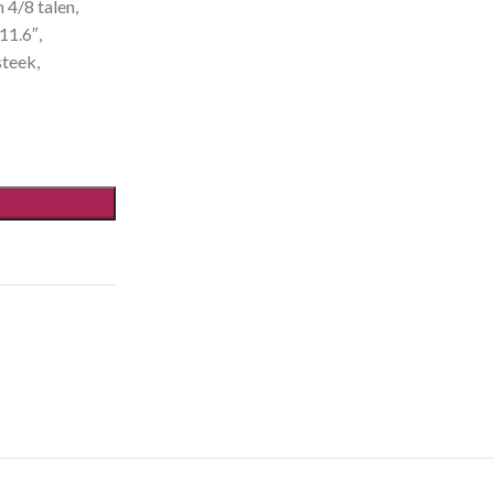
 4/8 talen,
11.6″,
steek,