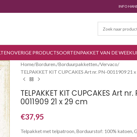
INFO HAN
LTEN
OVERIGE PRODUCTSOORTEN
PAKKET VAN DE WEEK
U
Home
Borduren.
Borduurpakketten.
Vervaco
TELPAKKET KIT CUPCAKES Art nr. PN-0011909 21 x
TELPAKKET KIT CUPCAKES Art nr.
0011909 21 x 29 cm
€
37,95
Telpakket met telpatroon, Borduurstof: 100% katoen, 