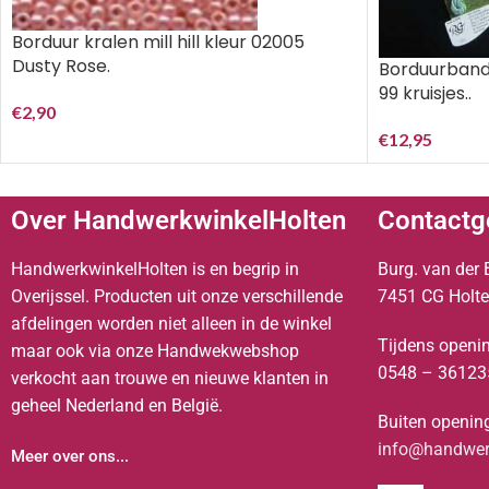
Borduur kralen mill hill kleur 02005
Dusty Rose.
Borduurband
99 kruisjes..
€
2,90
€
12,95
Over HandwerkwinkelHolten
Contactg
HandwerkwinkelHolten is en begrip in
Burg. van der 
Overijssel. Producten uit onze verschillende
7451 CG Holt
afdelingen worden niet alleen in de winkel
Tijdens openin
maar ook via onze Handwekwebshop
0548 – 36123
verkocht aan trouwe en nieuwe klanten in
geheel Nederland en België.
Buiten opening
info@handwerk
Meer over ons...