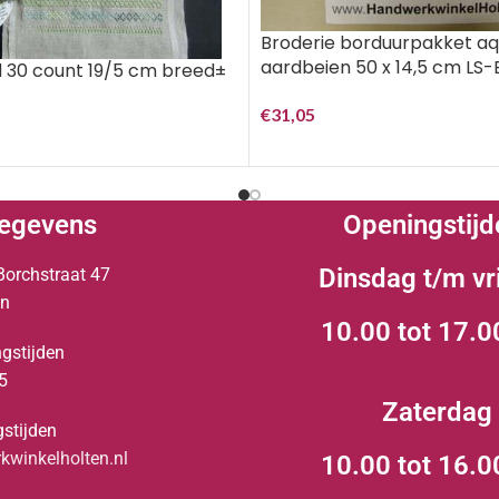
Broderie borduurpakket aq
aardbeien 50 x 14,5 cm LS
 30 count 19/5 cm breed±
€
31,05
egevens
Openingstijd
Dinsdag t/m vr
Borchstraat 47
en
10.00 tot 17.0
gstijden
5
Zaterdag
stijden
winkelholten.nl
10.00 tot 16.0