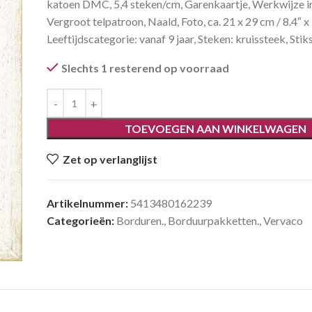
katoen DMC, 5,4 steken/cm, Garenkaartje, Werkwijze in
Vergroot telpatroon, Naald, Foto, ca. 21 x 29 cm / 8.4″ x 
Leeftijdscategorie: vanaf 9 jaar, Steken: kruissteek, Stik
Slechts 1 resterend op voorraad
TOEVOEGEN AAN WINKELWAGEN
Zet op verlanglijst
Artikelnummer:
5413480162239
Categorieën:
Borduren.
,
Borduurpakketten.
,
Vervaco