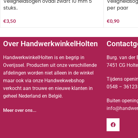
Veiligheidsogen ovaal zwart 10 mm 5
Veiligheidso
stuks..
per paar
€
3,50
€
0,90
Over HandwerkwinkelHolten
Contactg
HandwerkwinkelHolten is en begrip in
Burg. van der 
Overijssel. Producten uit onze verschillende
7451 CG Holt
afdelingen worden niet alleen in de winkel
Tijdens openin
maar ook via onze Handwekwebshop
0548 – 36123
verkocht aan trouwe en nieuwe klanten in
geheel Nederland en België.
Buiten opening
info@handwerk
Meer over ons...