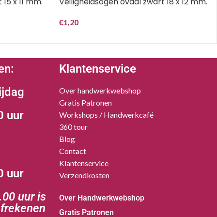
 15 x 11 mm.
Veiligheidsogen ovaal zwart 18 x 12 mm.
€
1,20
en:
Klantenservice
ijdag
Over handwerkwebshop
Gratis Patronen
0 uur
Workshops / Handwerkcafé
360 tour
Blog
Contact
Klantenservice
0 uur
Verzendkosten
00 uur is
Over Handwerkwebshop
afrekenen
Gratis Patronen