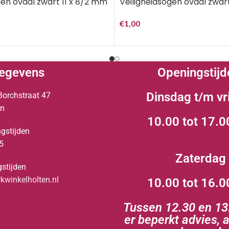
gen ovaal zwart 11 x 8/2 mm
Veiligheidsogen ovaal zwart
€
1,00
egevens
Openingstijd
Dinsdag t/m vr
Borchstraat 47
en
10.00 tot 17.0
gstijden
5
Zaterdag
stijden
winkelholten.nl
10.00 tot 16.0
Tussen 12.30 en 13.
er beperkt advies, 