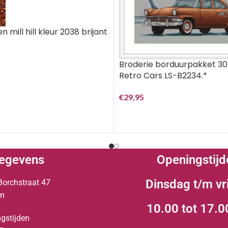
n mill hill kleur 2038 brijant
Broderie borduurpakket 3
Retro Cars LS-B2234.*
€
29,95
egevens
Openingstijd
Dinsdag t/m vr
Borchstraat 47
en
10.00 tot 17.0
gstijden