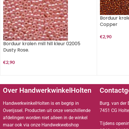
Borduur krale
Copper
€
2,90
Borduur kralen mill hill kleur 02005
Dusty Rose.
€
2,90
Over HandwerkwinkelHolten
Contactg
HandwerkwinkelHolten is en begrip in
Burg. van der 
Overijssel. Producten uit onze verschillende
7451 CG Holt
afdelingen worden niet alleen in de winkel
Tijdens openin
maar ook via onze Handwekwebshop