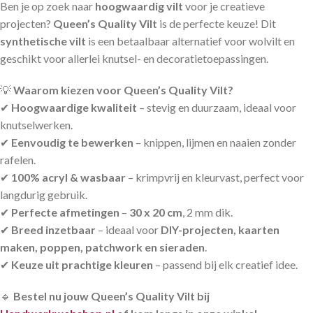
Ben je op zoek naar
hoogwaardig vilt
voor je creatieve
projecten?
Queen’s Quality Vilt
is de perfecte keuze! Dit
synthetische vilt
is een betaalbaar alternatief voor wolvilt en
geschikt voor allerlei knutsel- en decoratietoepassingen.
💡
Waarom kiezen voor Queen’s Quality Vilt?
✔
Hoogwaardige kwaliteit
– stevig en duurzaam, ideaal voor
knutselwerken.
✔
Eenvoudig te bewerken
– knippen, lijmen en naaien zonder
rafelen.
✔
100% acryl & wasbaar
– krimpvrij en kleurvast, perfect voor
langdurig gebruik.
✔
Perfecte afmetingen
–
30 x 20 cm
, 2 mm dik.
✔
Breed inzetbaar
– ideaal voor
DIY-projecten, kaarten
maken, poppen, patchwork en sieraden
.
✔
Keuze uit prachtige kleuren
– passend bij elk creatief idee.
🔹
Bestel nu jouw Queen’s Quality Vilt bij