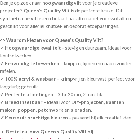
Ben je op zoek naar
hoogwaardig vilt
voor je creatieve
projecten?
Queen’s Quality Vilt
is de perfecte keuze! Dit
synthetische vilt
is een betaalbaar alternatief voor wolvilt en
geschikt voor allerlei knutsel- en decoratietoepassingen.
💡
Waarom kiezen voor Queen’s Quality Vilt?
✔
Hoogwaardige kwaliteit
– stevig en duurzaam, ideaal voor
knutselwerken.
✔
Eenvoudig te bewerken
– knippen, lijmen en naaien zonder
rafelen.
✔
100% acryl & wasbaar
– krimpvrij en kleurvast, perfect voor
langdurig gebruik.
✔
Perfecte afmetingen
–
30 x 20 cm
, 2 mm dik.
✔
Breed inzetbaar
– ideaal voor
DIY-projecten, kaarten
maken, poppen, patchwork en sieraden
.
✔
Keuze uit prachtige kleuren
– passend bij elk creatief idee.
🔹
Bestel nu jouw Queen’s Quality Vilt bij