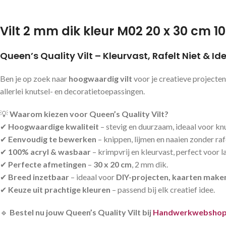
Vilt 2 mm dik kleur M02 20 x 30 cm 1
Queen’s Quality Vilt – Kleurvast, Rafelt Niet & I
Ben je op zoek naar
hoogwaardig vilt
voor je creatieve projecte
allerlei knutsel- en decoratietoepassingen.
💡
Waarom kiezen voor Queen’s Quality Vilt?
✔
Hoogwaardige kwaliteit
– stevig en duurzaam, ideaal voor kn
✔
Eenvoudig te bewerken
– knippen, lijmen en naaien zonder raf
✔
100% acryl & wasbaar
– krimpvrij en kleurvast, perfect voor 
✔
Perfecte afmetingen
–
30 x 20 cm
, 2 mm dik.
✔
Breed inzetbaar
– ideaal voor
DIY-projecten, kaarten make
✔
Keuze uit prachtige kleuren
– passend bij elk creatief idee.
🔹
Bestel nu jouw Queen’s Quality Vilt bij
Handwerkwebshop