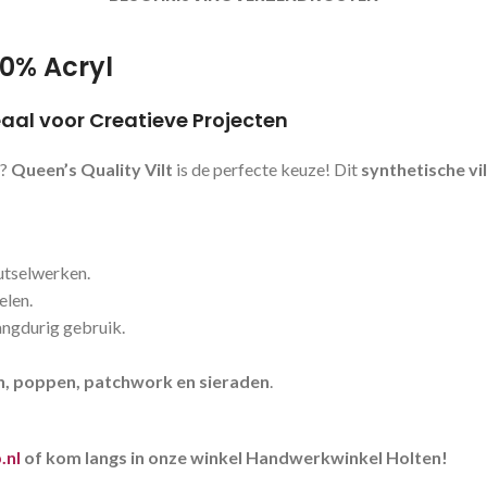
00% Acryl
deaal voor Creatieve Projecten
n?
Queen’s Quality Vilt
is de perfecte keuze! Dit
synthetische vil
utselwerken.
elen.
langdurig gebruik.
n, poppen, patchwork en sieraden
.
.nl
of kom langs in onze winkel Handwerkwinkel Holten!