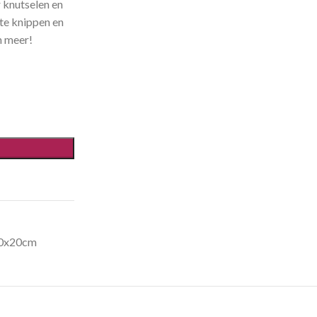
r knutselen en
 te knippen en
n meer!
 30x20cm