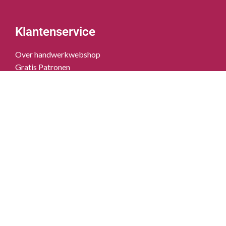
Klantenservice
Over handwerkwebshop
Gratis Patronen
Workshops / Handwerkcafé
360 tour
Blog
Contact
Klantenservice
Verzendkosten
Over Handwerkwebshop
Gratis Patronen
Workshops / Handwerkcafé
360 tour