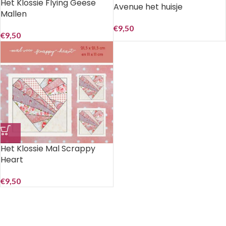
Het Klossie Flying Geese
Avenue het huisje
Mallen
€
9,50
€
9,50
Het Klossie Mal Scrappy
Heart
€
9,50