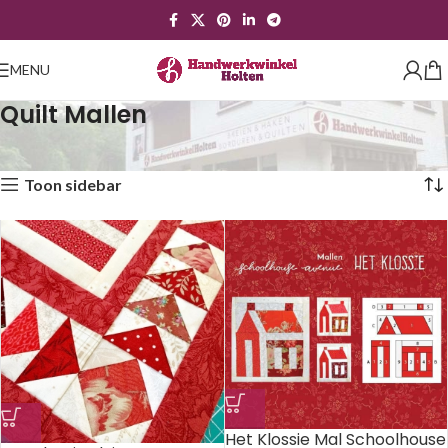
MENU
Quilt Mallen
Home
Quilten
Quilt Mallen
Toont alle 3 resultaten
Toon sidebar
Het Klossie Mal Schoolhouse