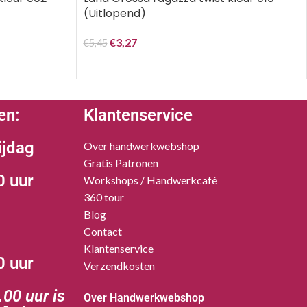
(Uitlopend)
€
3,27
€
5,45
en:
Klantenservice
ijdag
Over handwerkwebshop
Gratis Patronen
0 uur
Workshops / Handwerkcafé
360 tour
Blog
Contact
Klantenservice
0 uur
Verzendkosten
00 uur is
Over Handwerkwebshop