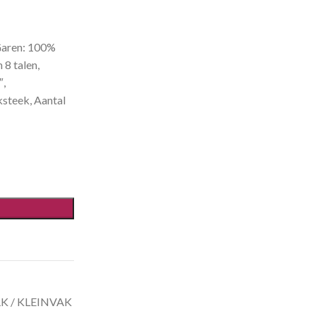
Garen: 100%
8 talen,
″,
iksteek, Aantal
 / KLEINVAK