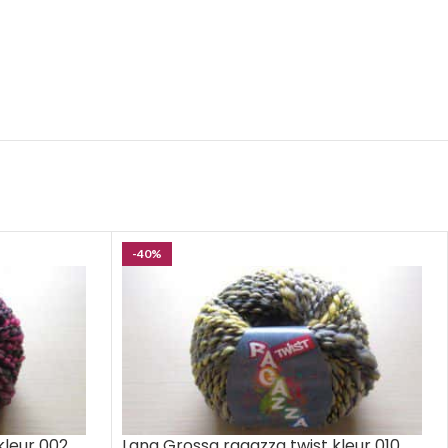
-40%
kleur 002
Lana Grossa ragazza twist kleur 010