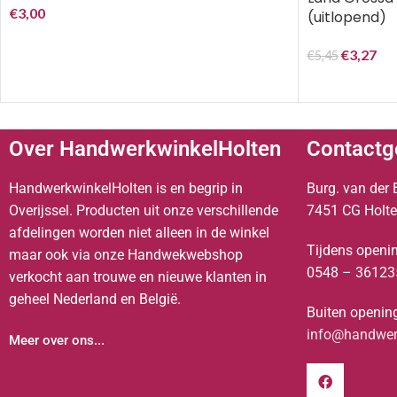
€
3,00
(uitlopend)
€
3,27
€
5,45
Over HandwerkwinkelHolten
Contactg
HandwerkwinkelHolten is en begrip in
Burg. van der 
Overijssel. Producten uit onze verschillende
7451 CG Holt
afdelingen worden niet alleen in de winkel
Tijdens openin
maar ook via onze Handwekwebshop
0548 – 36123
verkocht aan trouwe en nieuwe klanten in
geheel Nederland en België.
Buiten opening
info@handwerk
Meer over ons...