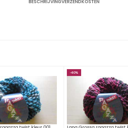
BESCHRIJVING
VERZENDKOSTEN
-40%
ragazza twist kleur 001
Lana Grossa ragazza twist 