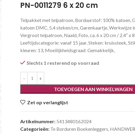
PN-0011279 6 x 20 cm
Telpakket met telpatroon, Borduurstof: 100% katoen, 
katoen DMC, 5,4 steken/cm, Garenkaartje, Werkwijze in 
Vergroot telpatroon, Naald, Foto, ca. 6 x 20 cm / 2.4″ x 8
Leeftijdscategorie: vanaf 15 jaar, Steken: kruissteek, St
kleuren: 13, Moeilijkheidsgraad: Gemakkelijk,
Slechts 1 resterend op voorraad
TOEVOEGEN AAN WINKELWAGEN
Zet op verlanglijst
Artikelnummer:
5413480162024
Categorieën:
Te Borduren Boekenleggers
,
HANDWERK