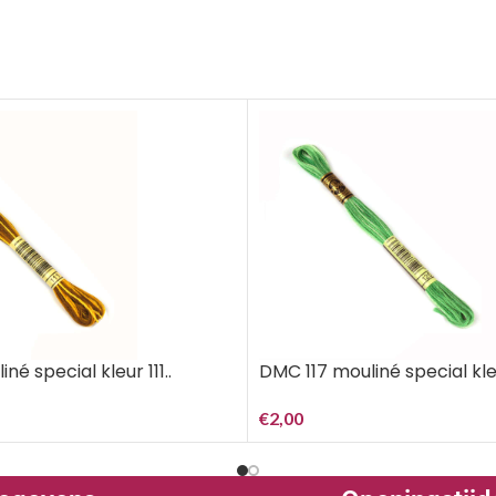
né special kleur 111..
DMC 117 mouliné special kle
€
2,00