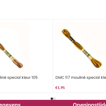
iné special kleur 105
DMC 117 mouliné special kleur
€
1,95
egevens
Openingstijd