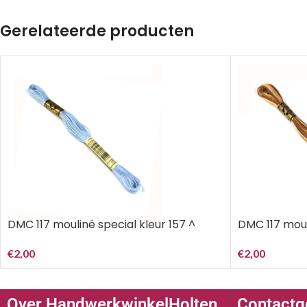
Gerelateerde producten
DMC 117 mouliné special kleur 157 ^
DMC 117 moul
€
2,00
€
2,00
Over HandwerkwinkelHolten
Contactg