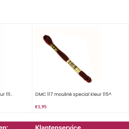
 111..
DMC 117 mouliné special kleur 115^
€
1,95
en:
Klantenservice