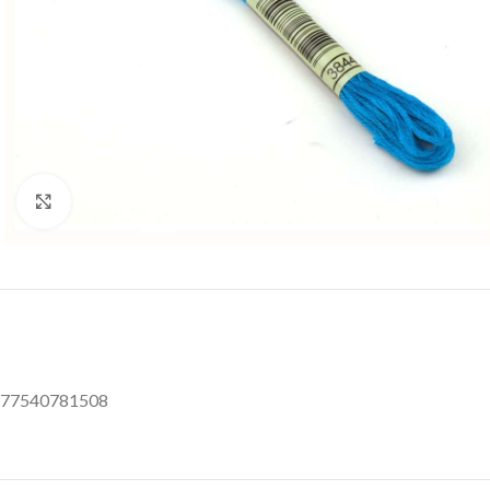
Klik om te vergroten
77540781508