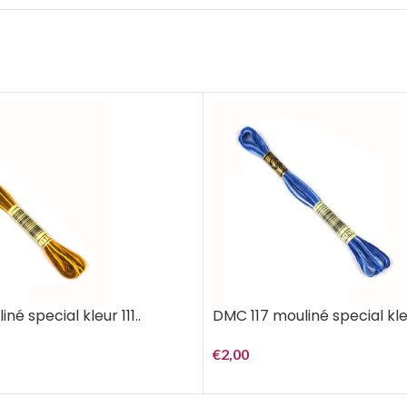
né special kleur 111..
DMC 117 mouliné special kleu
€
2,00