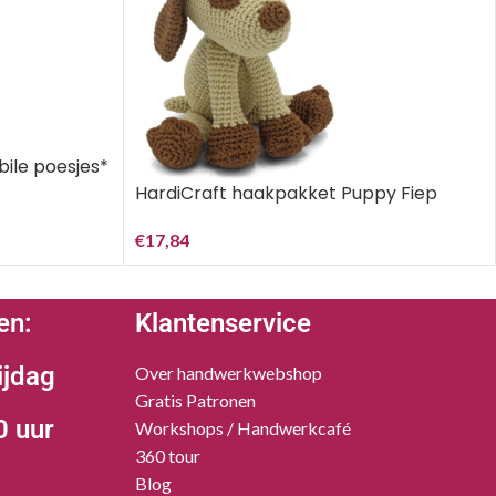
ile poesjes*
HardiCraft haakpakket Puppy Fiep
€
17,84
en:
Klantenservice
ijdag
Over handwerkwebshop
Gratis Patronen
0 uur
Workshops / Handwerkcafé
360 tour
Blog