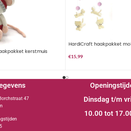
HardiCraft haakpakket mob
haakpakket kerstmuis
€
15,99
egevens
Openingstijd
Dinsdag t/m vr
Borchstraat 47
en
10.00 tot 17.0
gstijden
5