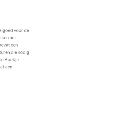
eelgoed voor de
maken het
 bevat een
turen die nodig
hte Boekje
et een