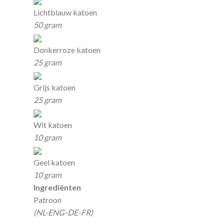
Lichtblauw katoen
50 gram
Donkerroze katoen
25 gram
Grijs katoen
25 gram
Wit katoen
10 gram
Geel katoen
10 gram
Ingrediënten
Patroon
(NL-ENG-DE-FR)