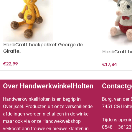
HardiCraft haakpakket George de
Giraffe..
HardiCraft 
€
22,99
€
17,84
Over HandwerkwinkelHolten
Contactg
HandwerkwinkelHolten is en begrip in
Burg. van der 
Overijssel. Producten uit onze verschillende
7451 CG Holt
afdelingen worden niet alleen in de winkel
Tijdens openin
maar ook via onze Handwekwebshop
0548 – 36123
verkocht aan trouwe en nieuwe klanten in