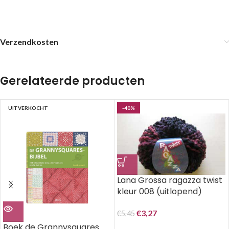
Verzendkosten
Gerelateerde producten
UITVERKOCHT
-40%
Lana Grossa ragazza twist
kleur 008 (uitlopend)
€
3,27
€
5,45
Boek de Grannysquares