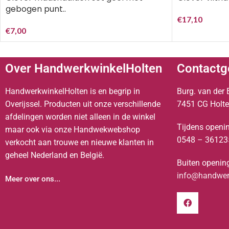
gebogen punt..
€
17,10
€
7,00
Over HandwerkwinkelHolten
Contactg
HandwerkwinkelHolten is en begrip in
Burg. van der 
Overijssel. Producten uit onze verschillende
7451 CG Holt
afdelingen worden niet alleen in de winkel
Tijdens openin
maar ook via onze Handwekwebshop
0548 – 36123
verkocht aan trouwe en nieuwe klanten in
geheel Nederland en België.
Buiten opening
info@handwerk
Meer over ons...