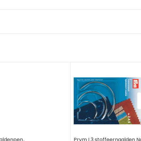
aaldenpen..
Prym I 3 stoffeernaalden No