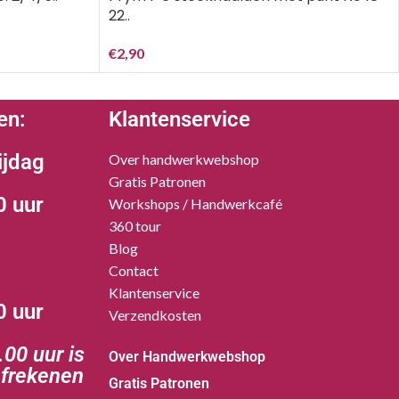
22..
€
2,90
en:
Klantenservice
ijdag
Over handwerkwebshop
Gratis Patronen
0 uur
Workshops / Handwerkcafé
360 tour
Blog
Contact
Klantenservice
0 uur
Verzendkosten
00 uur is
Over Handwerkwebshop
afrekenen
Gratis Patronen