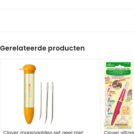
Gerelateerde producten
Clover viltn
Clover maasnaalden set geel met