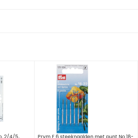
. 2/4/5..
Prym F 6 steeknaalden met punt No 18-