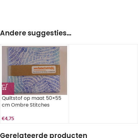
Andere suggesties…
Quiltstof op maat 50×55
cm Ombre Stitches
QT25974-Y..
€
4,75
Gerelateerde producten