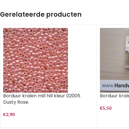
Gerelateerde producten
Borduur kralen mill hill kleur 02005
Borduur krale
Dusty Rose.
€
5,50
€
2,90