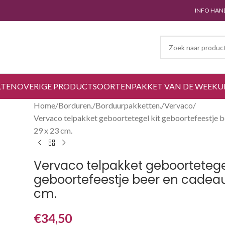
INFO HAN
LTEN
OVERIGE PRODUCTSOORTEN
PAKKET VAN DE WEEK
U
Home
Borduren.
Borduurpakketten.
Vervaco
Vervaco telpakket geboortetegel kit geboortefeestje b
29 x 23 cm.
Vervaco telpakket geboortetegel
geboortefeestje beer en cadeau
cm.
€
34,50