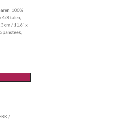
Garen: 100%
 4/8 talen,
23 cm / 11.6″ x
, Spansteek,
RK /