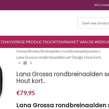
INFO HAN
LTEN
OVERIGE PRODUCTSOORTEN
PAKKET VAN DE WEEK
U
Home
Breien
Breinaalden.
rondbreinaald punten.
Lana Grossa rondbreinaalden set Design Hout kort..
Lana Grossa rondbreinaalden s
Hout kort..
€
79,95
Lana Grossa rondbreinaalden 