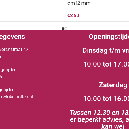
cm 12 mm
€
8,50
egevens
Openingstijd
Dinsdag t/m vr
Borchstraat 47
en
10.00 tot 17.0
gstijden
5
Zaterdag
stijden
winkelholten.nl
10.00 tot 16.0
Tussen 12.30 en 13.
er beperkt advies, 
kan wel