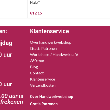
Holz*
€
12,15
en:
Klantenservice
ijdag
Over handwerkwebshop
Gratis Patronen
0 uur
Workshops / Handwerkcafé
360 tour
Blog
Contact
Klantenservice
0 uur
Verzendkosten
00 uur is
Over Handwerkwebshop
afrekenen
Gratis Patronen